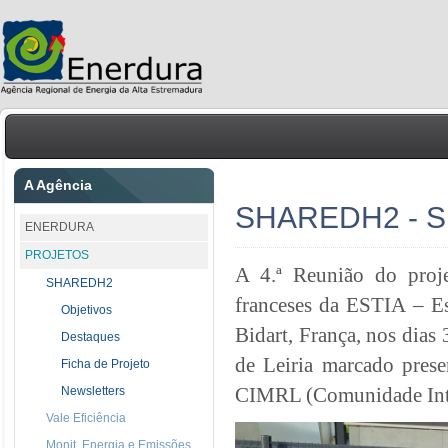
A Agência
SHAREDH2 - SU
ENERDURA
PROJETOS
A 4.ª Reunião do pro
SHAREDH2
franceses da ESTIA – Es
Objetivos
Bidart, França, nos dias
Destaques
de Leiria marcado pres
Ficha de Projeto
CIMRL (Comunidade Inte
Newsletters
Vale Eficiência
Monit. Energia e Emissões