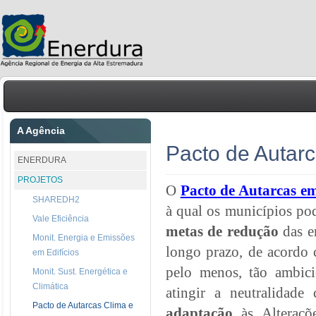
A Agência
Pacto de Autar
ENERDURA
PROJETOS
O
Pacto de Autarcas e
SHAREDH2
à qual os municípios po
Vale Eficiência
metas de redução
das e
Monit. Energia e Emissões
longo prazo, de acordo 
em Edifícios
pelo menos, tão ambici
Monit. Sust. Energética e
Climática
atingir a neutralidad
Pacto de Autarcas Clima e
adaptação
às Alteraçõe