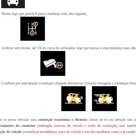
Mudar logo que possível para a mudança mais alta seguinte;
Acelerar sem hesitar, até 3/4 do curso do acelerador, logo que passar a uma mudança mais alta
Conduzir por antecipação (condução chamada defensiva), evitando travagens e mudanças brus
ue se possa efectuar uma
condução económica e eficiente
, temos de ter em atenção não 
rtamento do condutor
(utilização correcta do veículo e estilo de condução)
mas também
ação do veículo
(resistência aerodiâmica, peso do veículo e uso dos auxiliares como o ar condi