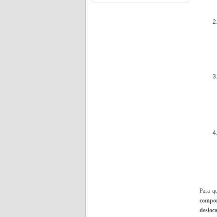
Para q
compo
desloc