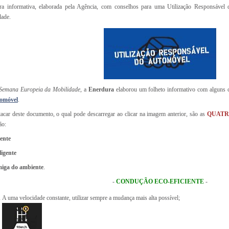
ra informativa, elaborada pela Agência, com conselhos para uma Utilização Responsáve
dade.
Semana Europeia da Mobilidade
, a
Enerdura
elaborou um folheto informativo com alguns
omóvel
.
acar deste documento, o qual pode descarregar ao clicar na imagem anterior, são as
QUATR
ão:
iente
ligente
iga do ambiente
.
-
CONDUÇÃO ECO-EFICIENTE
-
A uma velocidade constante, utilizar sempre a mudança mais alta possível;