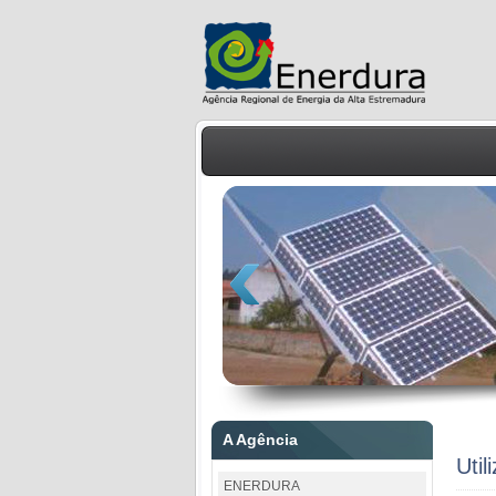
A Agência
Uti
ENERDURA