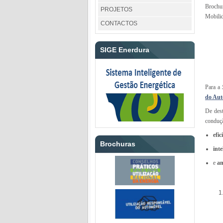
Brochu
PROJETOS
Mobili
CONTACTOS
SIGE Enerdura
Para a
do Aut
De dest
conduç
efic
Brochuras
inte
e
am