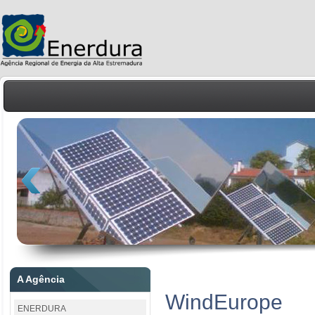
A Agência
WindEurope
ENERDURA