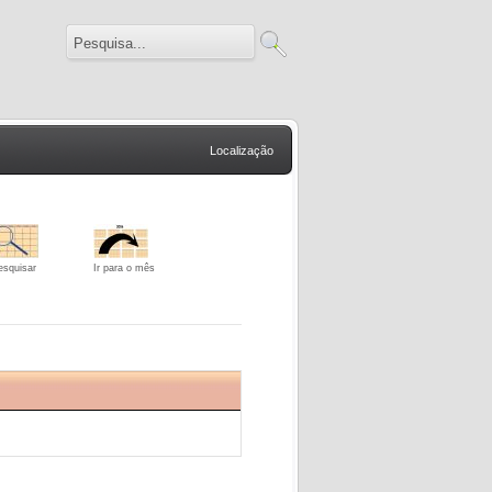
Localização
esquisar
Ir para o mês