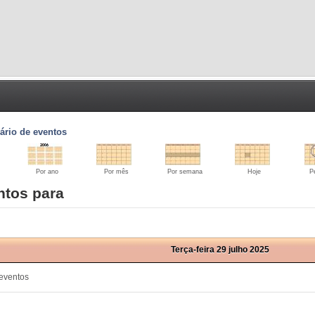
ário de eventos
Por ano
Por mês
Por semana
Hoje
P
ntos para
Terça-feira 29 julho 2025
eventos